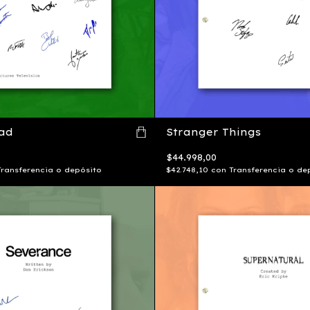
ad
Stranger Things
$44.998,00
Transferencia o depósito
$42.748,10
con
Transferencia o de