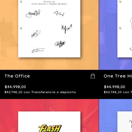
The Office
One Tree Hi
$44.998,00
$44.998,00
$42.748,10
con
Transferencia o depósito
$42.748,10
con