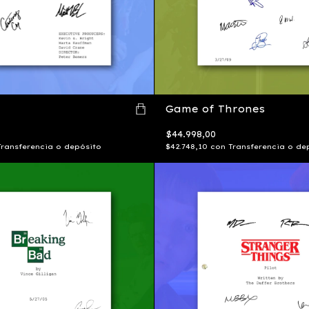
Game of Thrones
$44.998,00
Transferencia o depósito
$42.748,10
con
Transferencia o de