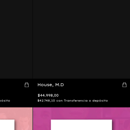
House, M.D
$44.998,00
pósito
$42.748,10
con
Transferencia o depósito