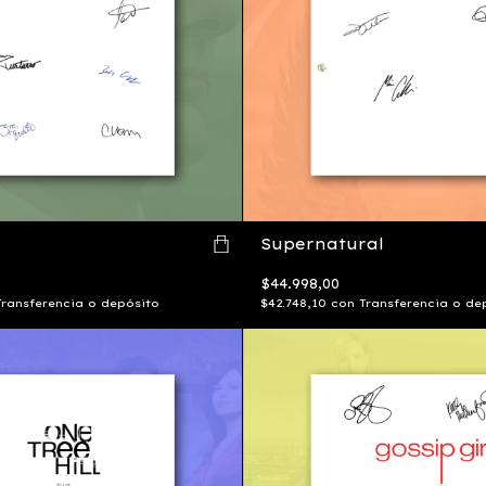
Supernatural
$44.998,00
Transferencia o depósito
$42.748,10
con
Transferencia o de