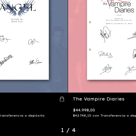
The Vampire Diaries
$44.998,00
Transferencia o depósito
$42.748,10
con
Transferencia o de
1
/
4