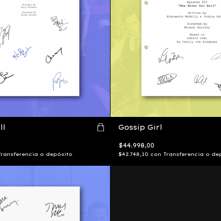
ll
Gossip Girl
$44.998,00
Transferencia o depósito
$42.748,10
con
Transferencia o de