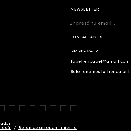
NEWSLETTER
CONTACTÁNOS
543541643652
tupelienpapel@gmail.com
Solo tenemos la tienda onl
vados.
 acá.
/
Botón de arrepentimiento