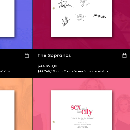
The Sopranos
$44.998,00
pósito
$42.748,10
con
Transferencia o depósito